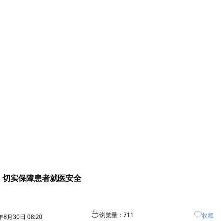
，切实保障患者就医安全
ꄘ
浏览量：
711
ꄀ
收藏
5年8月30日
08:20