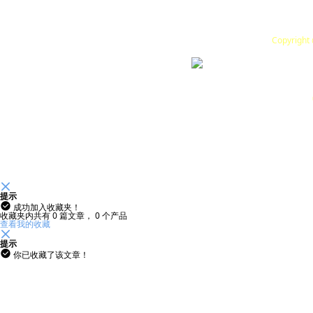
Copyrigh
뀖
提示
끹
成功加入收藏夹！
收藏夹内共有
0
篇文章，
0
个产品
查看我的收藏
뀖
提示
끹
你已收藏了该文章！