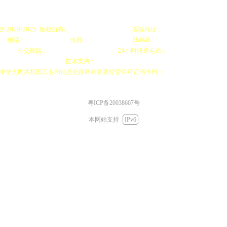
t @ 2020-2025 版权所有:
梅州市梅县区中医医院
医院地址：
广东省梅州市梅县区宪梓
电话：
0753-2511281
传真：
0753-2511281
EMAIL：
mxzyyybgs@163.com
公交线路：
5路、7路、10路、18路
24小时服务电话：
0753-2500120
技术支持：
院办-健康促进办公室
中华人民共和国工业和信息化部网站备案经营许可证书号码：
粤ICP备20038607号-1
粤ICP备20038607号
本网站支持
IPv6